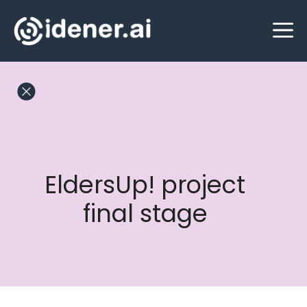
Skip
M
to
content
EldersUp! project
final stage